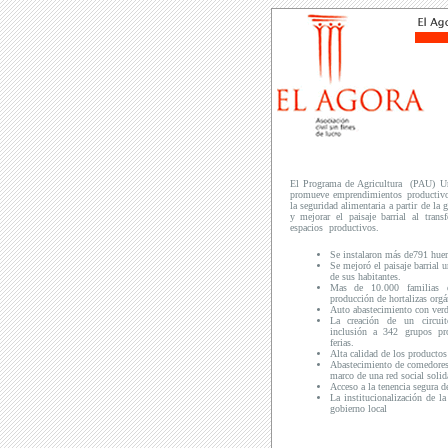
El Programa de Agricultura (PAU) Ur
promueve emprendimientos productivos
la seguridad alimentaria a partir de la
y mejorar el paisaje barrial al trans
espacios productivos.
Se instalaron más de791 huer
Se mejoró el paisaje barrial 
de sus habitantes.
Mas de 10.000 familias d
producción de hortalizas orgá
Auto abastecimiento con verd
La creación de un circui
inclusión a 342 grupos pro
ferias.
Alta calidad de los productos
Abastecimiento de comedores 
marco de una red social solida
Acceso a la tenencia segura d
La institucionalización de l
gobierno local