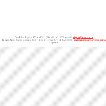
Córdoba
:
Laprida 175 - tel/fax: (54) 351 - 4210060
- email:
elagora@arnet.com.ar
Buenos Aires
: Carlos Pelegrini 833, 4 Piso E -tel/fax: (54) 11 4328 0828 -
elagorabuenosaires@yahoo.com.a
Argentina