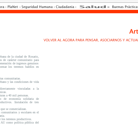
bana de la ciudad de Rosario,
 de carácter comunitario para
 generación de ingresos genuinos
formar los terrenos baldíos en
tas comunitarias.
urbano y las condiciones de vida
irectamente vinculadas a la
nicas.
uras a 40 mil personas.
to de economía solidaria de
ductivos. Instalación de tres
 que se comercializan.
comunitarios y escolares en el
ria.
e los terrenos productivos.
a AU como política pública del