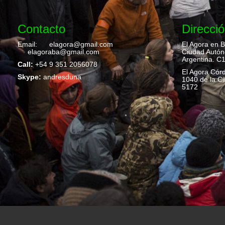
Contacto
Direcció
Email:
elagora@gmail.com
El Agora en B
elagoraba@gmail.com
Ciudad Autón
Argentina. 
Call:
+54 9 351 2056078
El Agora Córd
Skype:
andresduna
1040 de la C
5172